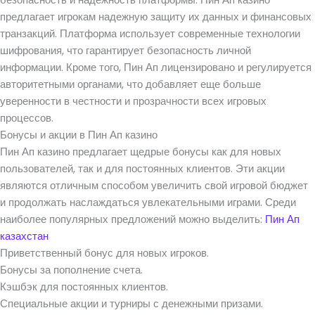
предлагает игрокам надежную защиту их данных и финансовых
транзакций. Платформа использует современные технологии
шифрования, что гарантирует безопасность личной
информации. Кроме того, Пин Ап лицензировано и регулируется
авторитетными органами, что добавляет еще больше
уверенности в честности и прозрачности всех игровых
процессов.
Бонусы и акции в Пин Ап казино
Пин Ап казино предлагает щедрые бонусы как для новых
пользователей, так и для постоянных клиентов. Эти акции
являются отличным способом увеличить свой игровой бюджет
и продолжать наслаждаться увлекательными играми. Среди
наиболее популярных предложений можно выделить:
Пин Ап
казахстан
Приветственный бонус для новых игроков.
Бонусы за пополнение счета.
Кэшбэк для постоянных клиентов.
Специальные акции и турниры с денежными призами.