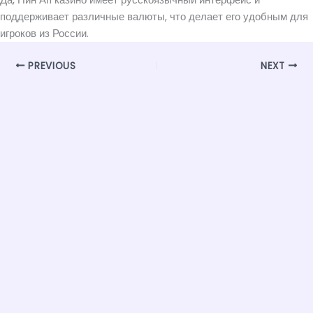
поддерживает различные валюты, что делает его удобным для
игроков из России.
PREVIOUS
NEXT