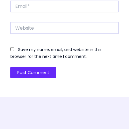
Email*
Website
Save my name, email, and website in this
browser for the next time I comment.