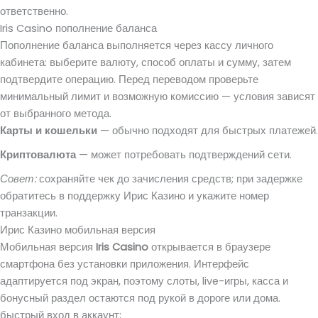
ответственно.
Iris Casino пополнение баланса
Пополнение баланса выполняется через кассу личного
кабинета: выберите валюту, способ оплаты и сумму, затем
подтвердите операцию. Перед переводом проверьте
минимальный лимит и возможную комиссию — условия зависят
от выбранного метода.
Карты и кошельки
— обычно подходят для быстрых платежей.
Криптовалюта
— может потребовать подтверждений сети.
Совет:
сохраняйте чек до зачисления средств; при задержке
обратитесь в поддержку Ирис Казино и укажите номер
транзакции.
Ирис Казино мобильная версия
Мобильная версия
Iris Casino
открывается в браузере
смартфона без установки приложения. Интерфейс
адаптируется под экран, поэтому слоты, live-игры, касса и
бонусный раздел остаются под рукой в дороге или дома.
быстрый вход в аккаунт;