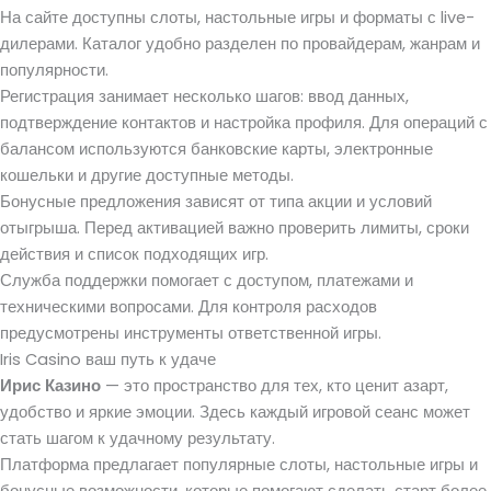
На сайте доступны слоты, настольные игры и форматы с live-
дилерами. Каталог удобно разделен по провайдерам, жанрам и
популярности.
Регистрация занимает несколько шагов: ввод данных,
подтверждение контактов и настройка профиля. Для операций с
балансом используются банковские карты, электронные
кошельки и другие доступные методы.
Бонусные предложения зависят от типа акции и условий
отыгрыша. Перед активацией важно проверить лимиты, сроки
действия и список подходящих игр.
Служба поддержки помогает с доступом, платежами и
техническими вопросами. Для контроля расходов
предусмотрены инструменты ответственной игры.
Iris Casino ваш путь к удаче
Ирис Казино
— это пространство для тех, кто ценит азарт,
удобство и яркие эмоции. Здесь каждый игровой сеанс может
стать шагом к удачному результату.
Платформа предлагает популярные слоты, настольные игры и
бонусные возможности, которые помогают сделать старт более