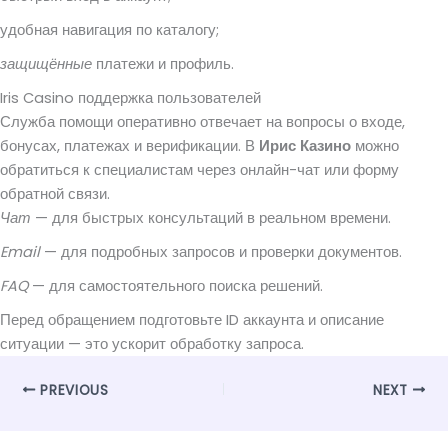
удобная навигация по каталогу;
защищённые
платежи и профиль.
Iris Casino поддержка пользователей
Служба помощи оперативно отвечает на вопросы о входе,
бонусах, платежах и верификации. В
Ирис Казино
можно
обратиться к специалистам через онлайн-чат или форму
обратной связи.
Чат
— для быстрых консультаций в реальном времени.
Email
— для подробных запросов и проверки документов.
FAQ
— для самостоятельного поиска решений.
Перед обращением подготовьте ID аккаунта и описание
ситуации — это ускорит обработку запроса.
PREVIOUS
NEXT