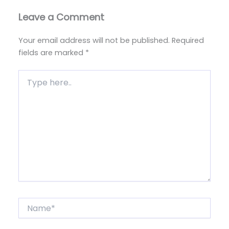
Leave a Comment
Your email address will not be published.
Required
fields are marked
*
Type
here..
Name*