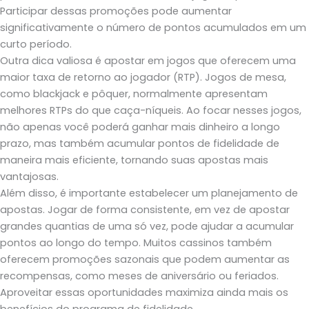
Participar dessas promoções pode aumentar
significativamente o número de pontos acumulados em um
curto período.
Outra dica valiosa é apostar em jogos que oferecem uma
maior taxa de retorno ao jogador (RTP). Jogos de mesa,
como blackjack e pôquer, normalmente apresentam
melhores RTPs do que caça-níqueis. Ao focar nesses jogos,
não apenas você poderá ganhar mais dinheiro a longo
prazo, mas também acumular pontos de fidelidade de
maneira mais eficiente, tornando suas apostas mais
vantajosas.
Além disso, é importante estabelecer um planejamento de
apostas. Jogar de forma consistente, em vez de apostar
grandes quantias de uma só vez, pode ajudar a acumular
pontos ao longo do tempo. Muitos cassinos também
oferecem promoções sazonais que podem aumentar as
recompensas, como meses de aniversário ou feriados.
Aproveitar essas oportunidades maximiza ainda mais os
benefícios do programa de fidelidade.