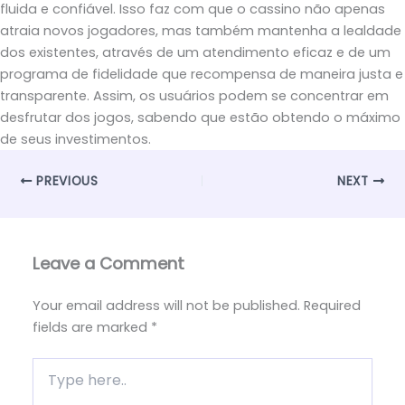
fluida e confiável. Isso faz com que o cassino não apenas
atraia novos jogadores, mas também mantenha a lealdade
dos existentes, através de um atendimento eficaz e de um
programa de fidelidade que recompensa de maneira justa e
transparente. Assim, os usuários podem se concentrar em
desfrutar dos jogos, sabendo que estão obtendo o máximo
de seus investimentos.
PREVIOUS
NEXT
Leave a Comment
Your email address will not be published.
Required
fields are marked
*
Type
here..