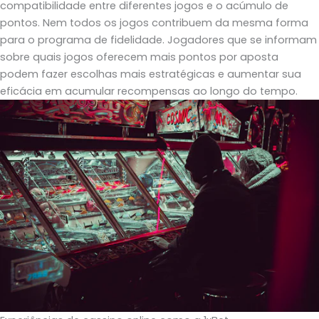
compatibilidade entre diferentes jogos e o acúmulo de
pontos. Nem todos os jogos contribuem da mesma forma
para o programa de fidelidade. Jogadores que se informam
sobre quais jogos oferecem mais pontos por aposta
podem fazer escolhas mais estratégicas e aumentar sua
eficácia em acumular recompensas ao longo do tempo.