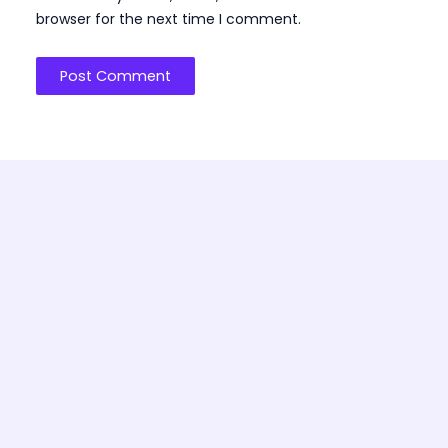
browser for the next time I comment.